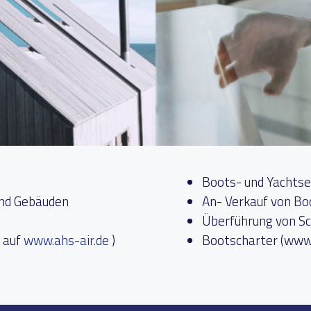
Boots- und Yachtse
und Gebäuden
An- Verkauf von Bo
Überführung von Sc
s auf
www.ahs-air.de
)
Bootscharter (www.