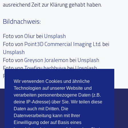
ausreichend Zeit zur Klärung gehabt haben.
Bildnachweis:
Foto von
Oliur
bei
Unsplash
Foto von
Point3D Commercial Imaging Ltd.
bei
Unsplash
Foto von
Greyson Joralemon
bei
Unsplash
Foto von
Towfiqu barbhuiya
bei
Unsplash
Foto von
piqsels.com photo-izpli
Wir verwenden Cookies und ähnliche
Technologien auf unserer Website und
verarbeiten personenbezogene Daten (z.B.
deine IP-Adresse) über Sie. Wir teilen diese
Daten auch mit Dritten. Die
Datenverarbeitung kann mit Ihrer
ahs Service GmbH & Co. KG
Einwilligung oder auf Basis eines
Fährwall 3